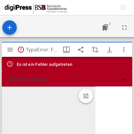
Toggl
navig
1
Mirador
TypeError: Failed to fetch
Viewer
Es ist ein Fehler aufgetreten
Technische Details