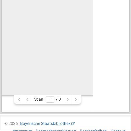
Scan
/ 
0
©
2026
Bayerische Staatsbibliothek
Impressum
Datenschutzerklärung
Barrierefreiheit
Kontakt