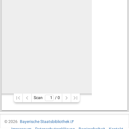
Scan
/ 
0
©
2026
Bayerische Staatsbibliothek
Impressum
Datenschutzerklärung
Barrierefreiheit
Kontakt