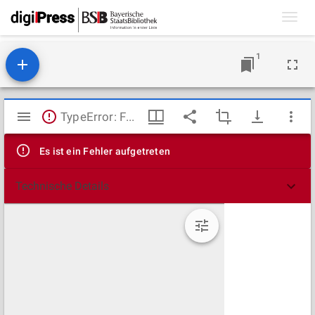
Toggl
navig
1
Mirador
TypeError: Failed to fetch
Viewer
Es ist ein Fehler aufgetreten
Technische Details