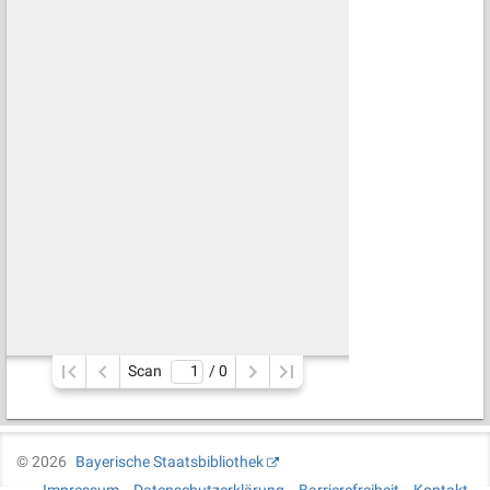
Scan
/ 
0
©
2026
Bayerische Staatsbibliothek
Impressum
Datenschutzerklärung
Barrierefreiheit
Kontakt