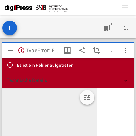
Toggl
navig
1
Mirador
TypeError: Failed to fetch
Viewer
Es ist ein Fehler aufgetreten
Technische Details