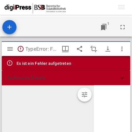
Toggl
navig
1
Mirador
TypeError: Failed to fetch
Viewer
Es ist ein Fehler aufgetreten
Technische Details