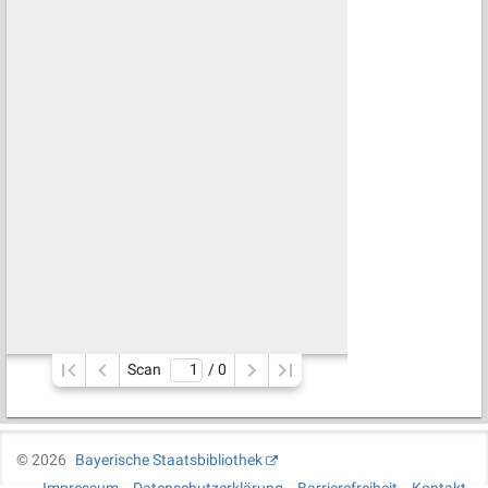
Scan
/ 
0
©
2026
Bayerische Staatsbibliothek
Impressum
Datenschutzerklärung
Barrierefreiheit
Kontakt