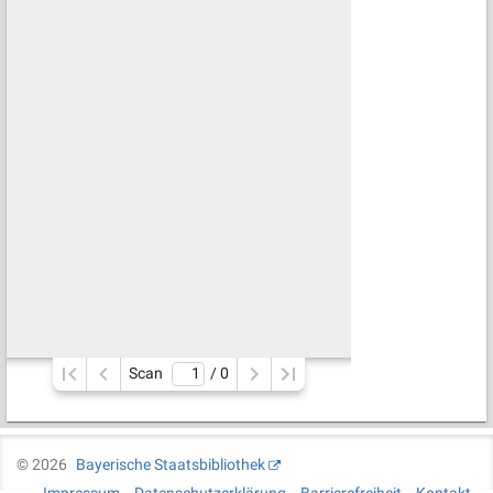
Scan
/ 
0
©
2026
Bayerische Staatsbibliothek
Impressum
Datenschutzerklärung
Barrierefreiheit
Kontakt