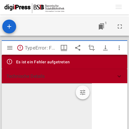
Toggl
navig
1
Mirador
TypeError: Failed to fetch
Viewer
Es ist ein Fehler aufgetreten
Technische Details