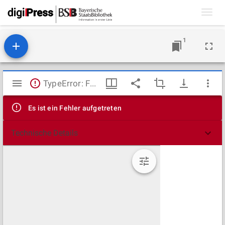
Toggl
navig
1
Mirador
TypeError: Failed to fetch
Viewer
Es ist ein Fehler aufgetreten
Technische Details