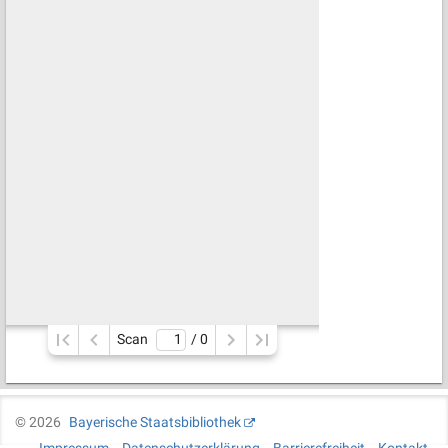
Scan
/ 
0
©
2026
Bayerische Staatsbibliothek
Impressum
Datenschutzerklärung
Barrierefreiheit
Kontakt