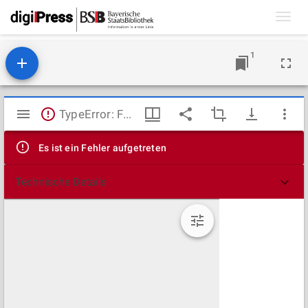
Toggl
navig
1
Mirador
TypeError: Failed to fetch
Viewer
Es ist ein Fehler aufgetreten
Technische Details