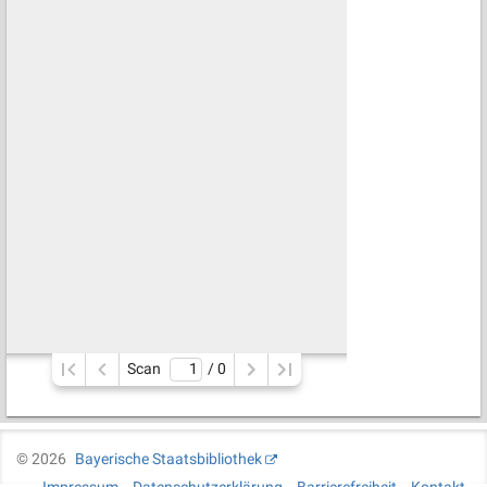
Scan
/ 
0
©
2026
Bayerische Staatsbibliothek
Impressum
Datenschutzerklärung
Barrierefreiheit
Kontakt