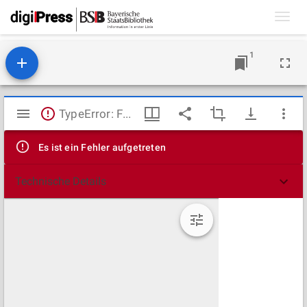
Toggl
navig
1
Mirador
TypeError: Failed to fetch
Viewer
Es ist ein Fehler aufgetreten
Technische Details