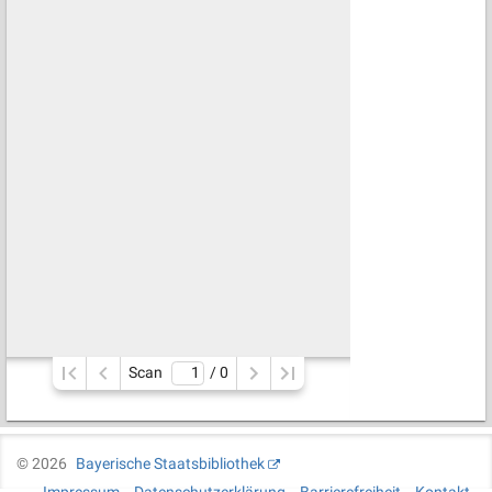
Scan
/ 
0
©
2026
Bayerische Staatsbibliothek
Impressum
Datenschutzerklärung
Barrierefreiheit
Kontakt