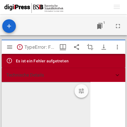
Toggl
navig
1
Mirador
TypeError: Failed to fetch
Viewer
Es ist ein Fehler aufgetreten
Technische Details