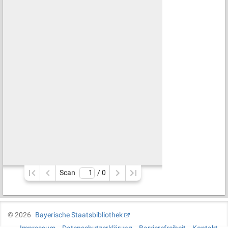
Scan
/ 
0
©
2026
Bayerische Staatsbibliothek
Impressum
Datenschutzerklärung
Barrierefreiheit
Kontakt