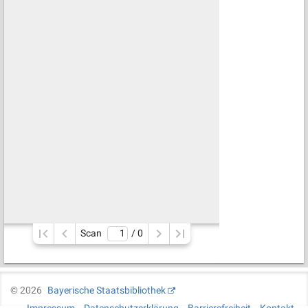
Scan
/ 
0
©
2026
Bayerische Staatsbibliothek
Impressum
Datenschutzerklärung
Barrierefreiheit
Kontakt