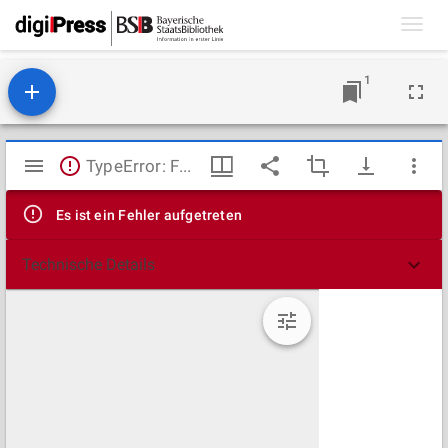
Toggl
navig
1
Mirador
TypeError: Failed to fetch
Viewer
Es ist ein Fehler aufgetreten
Technische Details