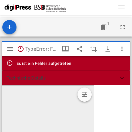
Toggl
navig
1
Mirador
TypeError: Failed to fetch
Viewer
Es ist ein Fehler aufgetreten
Technische Details