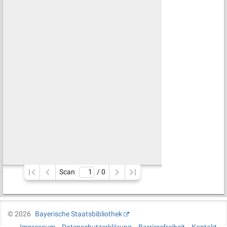
Scan
/ 
0
©
2026
Bayerische Staatsbibliothek
Impressum
Datenschutzerklärung
Barrierefreiheit
Kontakt