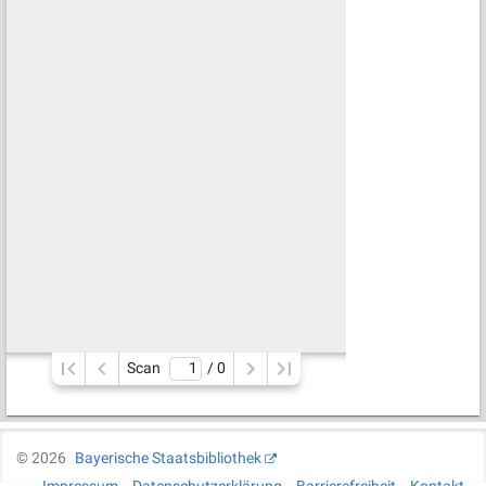
Scan
/ 
0
©
2026
Bayerische Staatsbibliothek
Impressum
Datenschutzerklärung
Barrierefreiheit
Kontakt