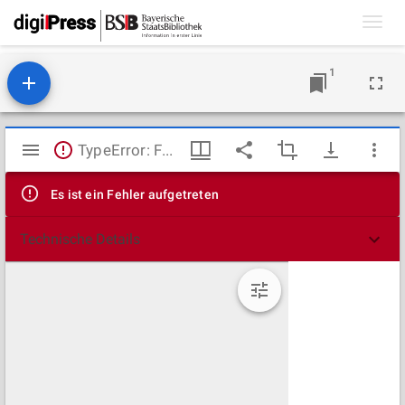
Toggl
navig
1
Mirador
TypeError: Failed to fetch
Viewer
Es ist ein Fehler aufgetreten
Technische Details