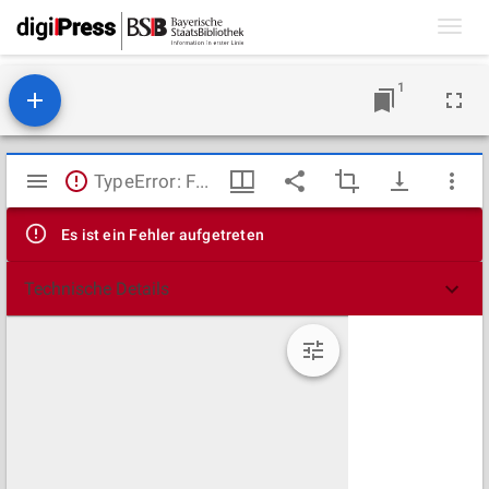
Toggl
navig
1
Mirador
TypeError: Failed to fetch
Viewer
Es ist ein Fehler aufgetreten
Technische Details