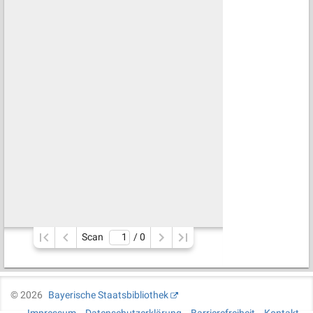
Scan
/ 
0
©
2026
Bayerische Staatsbibliothek
Impressum
Datenschutzerklärung
Barrierefreiheit
Kontakt