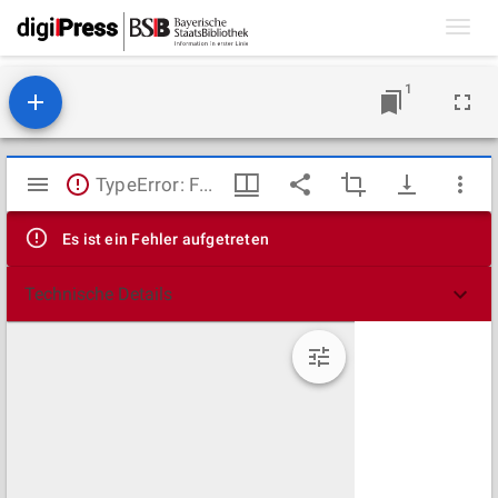
Toggl
navig
1
Mirador
TypeError: Failed to fetch
Viewer
Es ist ein Fehler aufgetreten
Technische Details