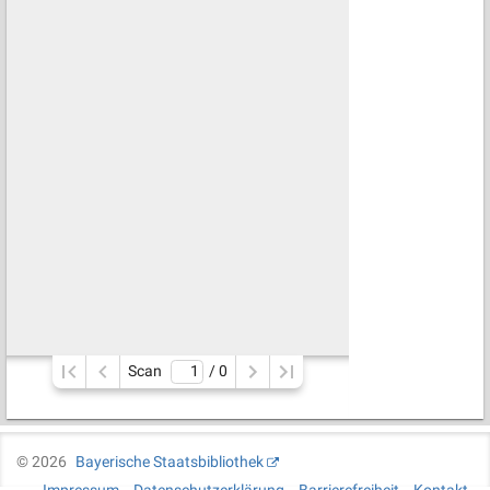
Scan
/ 
0
©
2026
Bayerische Staatsbibliothek
Impressum
Datenschutzerklärung
Barrierefreiheit
Kontakt