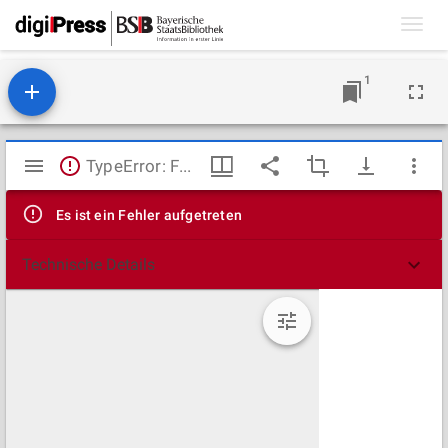
Toggl
navig
1
Mirador
TypeError: Failed to fetch
Viewer
Es ist ein Fehler aufgetreten
Technische Details