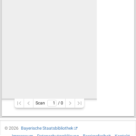
Scan
/ 
0
©
2026
Bayerische Staatsbibliothek
Impressum
Datenschutzerklärung
Barrierefreiheit
Kontakt