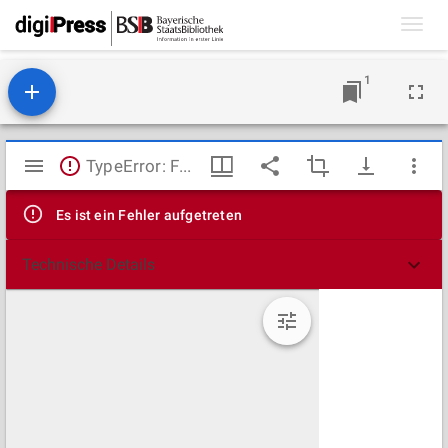
Toggl
navig
1
Mirador
TypeError: Failed to fetch
Viewer
Es ist ein Fehler aufgetreten
Technische Details