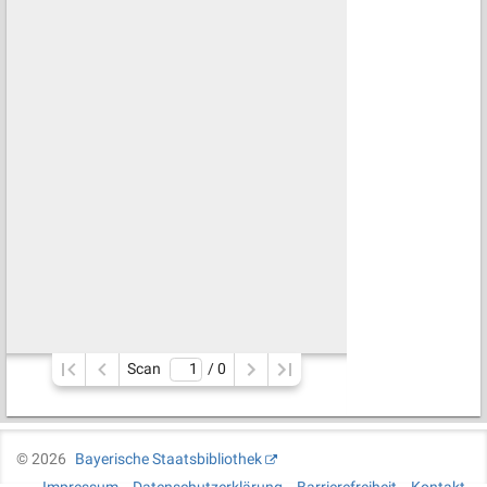
Scan
/ 
0
©
2026
Bayerische Staatsbibliothek
Impressum
Datenschutzerklärung
Barrierefreiheit
Kontakt