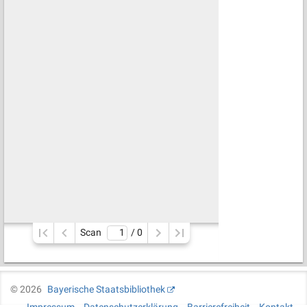
Scan
/ 
0
©
2026
Bayerische Staatsbibliothek
Impressum
Datenschutzerklärung
Barrierefreiheit
Kontakt