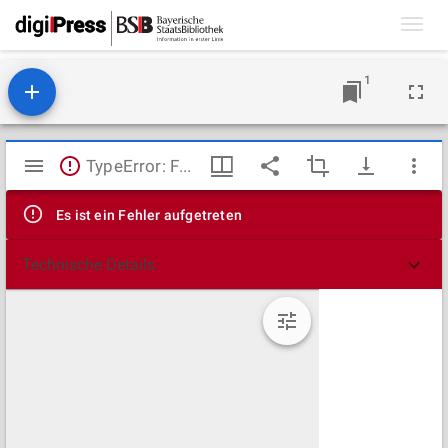
Toggl
navig
1
Mirador
TypeError: Failed to fetch
Viewer
Es ist ein Fehler aufgetreten
Technische Details