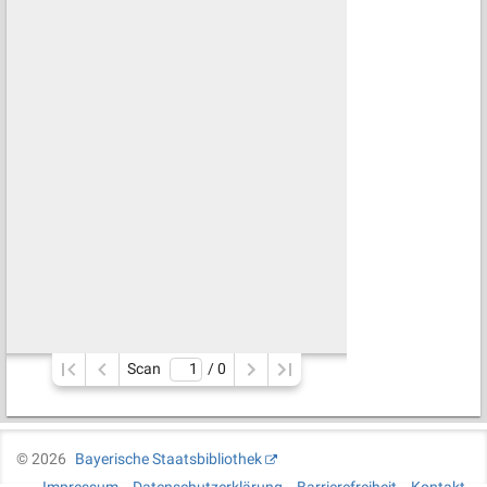
Scan
/ 
0
©
2026
Bayerische Staatsbibliothek
Impressum
Datenschutzerklärung
Barrierefreiheit
Kontakt