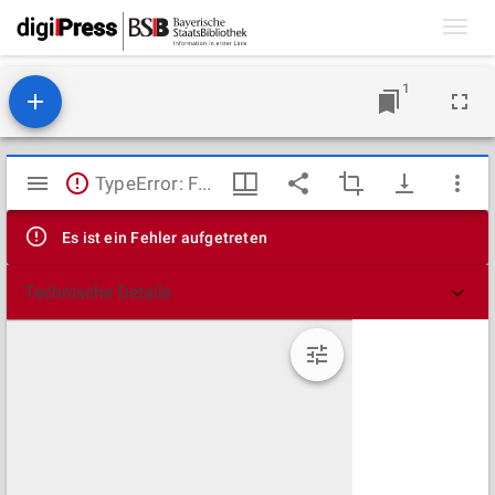
Toggl
navig
1
Mirador
TypeError: Failed to fetch
Viewer
Es ist ein Fehler aufgetreten
Technische Details