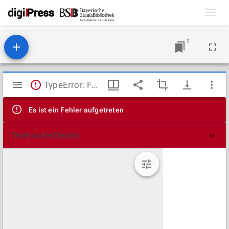
Toggl
navig
1
Mirador
TypeError: Failed to fetch
Viewer
Es ist ein Fehler aufgetreten
Technische Details