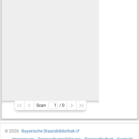
Scan
/ 
0
©
2026
Bayerische Staatsbibliothek
Impressum
Datenschutzerklärung
Barrierefreiheit
Kontakt