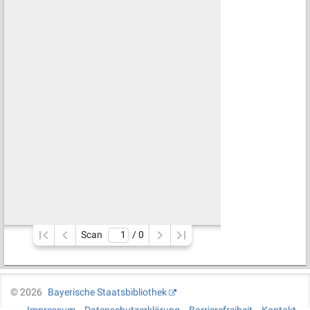
Scan
/ 
0
©
2026
Bayerische Staatsbibliothek
Impressum
Datenschutzerklärung
Barrierefreiheit
Kontakt