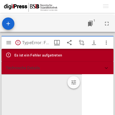
Toggl
navig
1
Mirador
TypeError: Failed to fetch
Viewer
Es ist ein Fehler aufgetreten
Technische Details