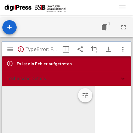
Toggl
navig
1
Mirador
TypeError: Failed to fetch
Viewer
Es ist ein Fehler aufgetreten
Technische Details