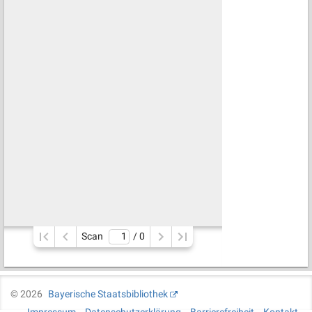
Scan
/ 
0
©
2026
Bayerische Staatsbibliothek
Impressum
Datenschutzerklärung
Barrierefreiheit
Kontakt