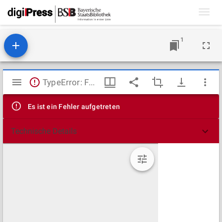
Toggl
navig
1
Mirador
TypeError: Failed to fetch
Viewer
Es ist ein Fehler aufgetreten
Technische Details