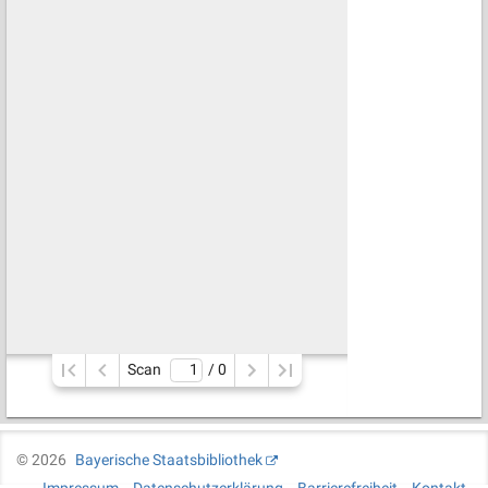
Scan
/ 
0
©
2026
Bayerische Staatsbibliothek
Impressum
Datenschutzerklärung
Barrierefreiheit
Kontakt