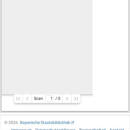
Scan
/ 
0
©
2026
Bayerische Staatsbibliothek
Impressum
Datenschutzerklärung
Barrierefreiheit
Kontakt