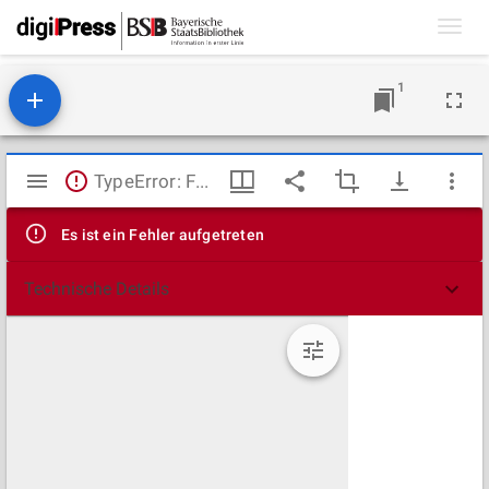
Toggl
navig
1
Mirador
TypeError: Failed to fetch
Viewer
Es ist ein Fehler aufgetreten
Technische Details