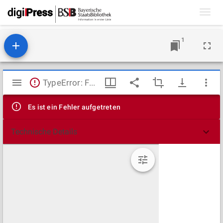
Toggl
navig
1
Mirador
TypeError: Failed to fetch
Viewer
Es ist ein Fehler aufgetreten
Technische Details