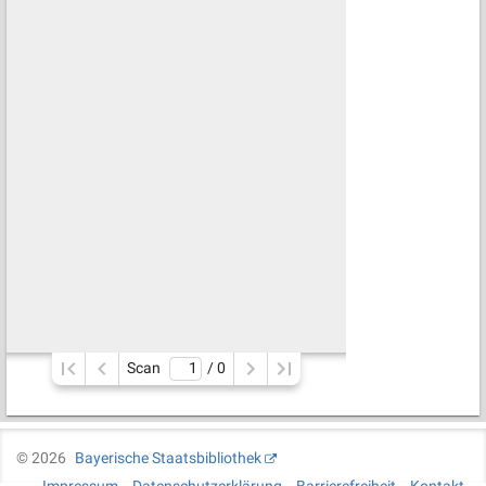
Scan
/ 
0
©
2026
Bayerische Staatsbibliothek
Impressum
Datenschutzerklärung
Barrierefreiheit
Kontakt