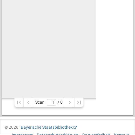
Scan
/ 
0
©
2026
Bayerische Staatsbibliothek
Impressum
Datenschutzerklärung
Barrierefreiheit
Kontakt