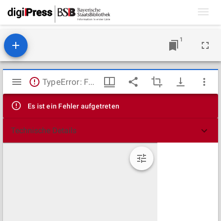
Toggl
navig
1
Mirador
TypeError: Failed to fetch
Viewer
Es ist ein Fehler aufgetreten
Technische Details