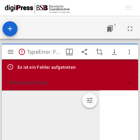
Toggl
navig
1
Mirador
TypeError: Failed to fetch
Viewer
Es ist ein Fehler aufgetreten
Technische Details