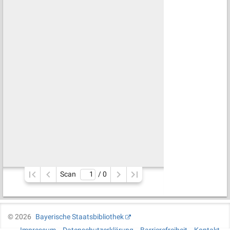
Scan
/ 
0
©
2026
Bayerische Staatsbibliothek
Impressum
Datenschutzerklärung
Barrierefreiheit
Kontakt