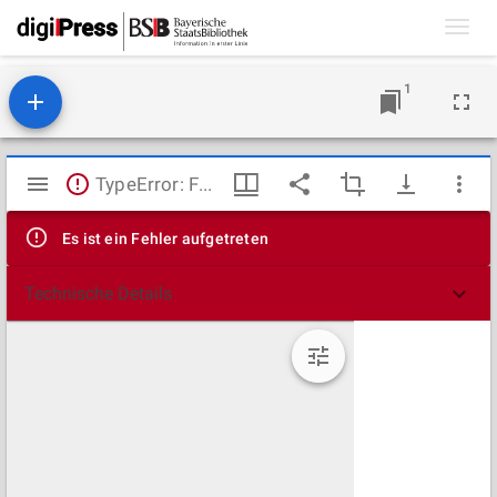
Toggl
navig
1
Mirador
TypeError: Failed to fetch
Viewer
Es ist ein Fehler aufgetreten
Technische Details