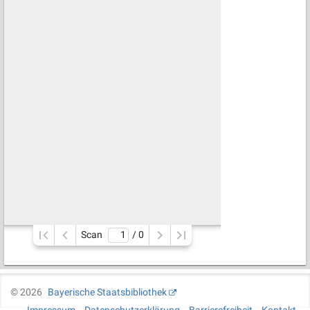
Scan
/ 
0
©
2026
Bayerische Staatsbibliothek
Impressum
Datenschutzerklärung
Barrierefreiheit
Kontakt