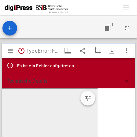
Toggl
navig
1
Mirador
TypeError: Failed to fetch
Viewer
Es ist ein Fehler aufgetreten
Technische Details