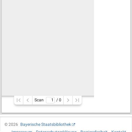
Scan
/ 
0
©
2026
Bayerische Staatsbibliothek
Impressum
Datenschutzerklärung
Barrierefreiheit
Kontakt