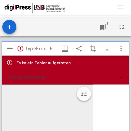
Toggl
navig
1
Mirador
TypeError: Failed to fetch
Viewer
Es ist ein Fehler aufgetreten
Technische Details