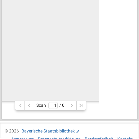
Scan
/ 
0
©
2026
Bayerische Staatsbibliothek
Impressum
Datenschutzerklärung
Barrierefreiheit
Kontakt