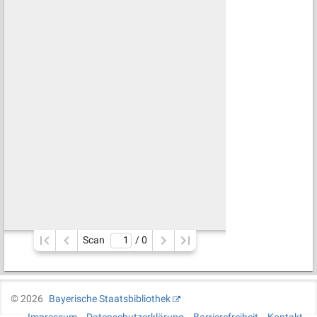
Scan
/ 
0
©
2026
Bayerische Staatsbibliothek
Impressum
Datenschutzerklärung
Barrierefreiheit
Kontakt