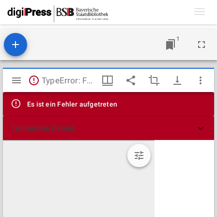
Toggl
navig
1
Mirador
TypeError: Failed to fetch
Viewer
Es ist ein Fehler aufgetreten
Technische Details