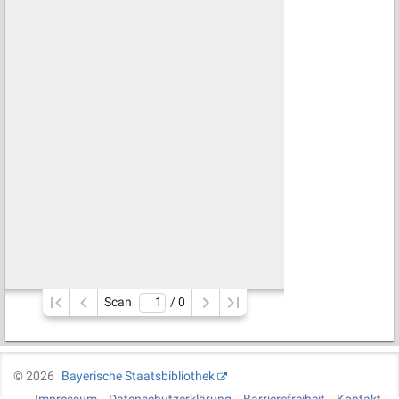
Scan
/ 
0
©
2026
Bayerische Staatsbibliothek
Impressum
Datenschutzerklärung
Barrierefreiheit
Kontakt