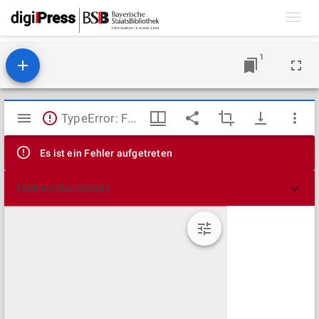
Toggl
navig
1
Mirador
TypeError: Failed to fetch
Viewer
Es ist ein Fehler aufgetreten
Technische Details