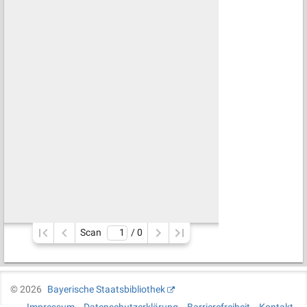
Scan
/ 
0
©
2026
Bayerische Staatsbibliothek
Impressum
Datenschutzerklärung
Barrierefreiheit
Kontakt