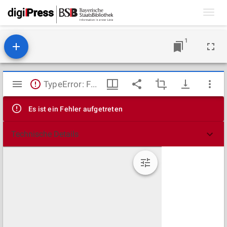
Toggl
navig
1
Mirador
TypeError: Failed to fetch
Viewer
Es ist ein Fehler aufgetreten
Technische Details