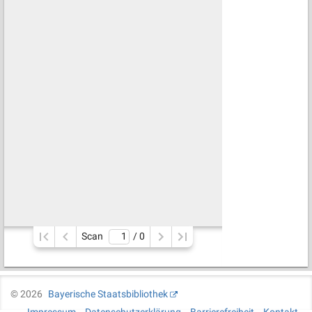
Scan
/ 
0
©
2026
Bayerische Staatsbibliothek
Impressum
Datenschutzerklärung
Barrierefreiheit
Kontakt