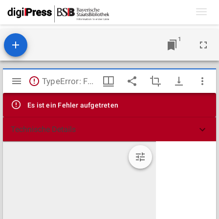
Toggl
navig
1
Mirador
TypeError: Failed to fetch
Viewer
Es ist ein Fehler aufgetreten
Technische Details