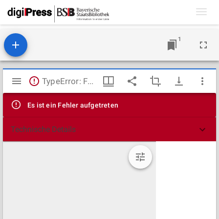
Toggl
navig
1
Mirador
TypeError: Failed to fetch
Viewer
Es ist ein Fehler aufgetreten
Technische Details