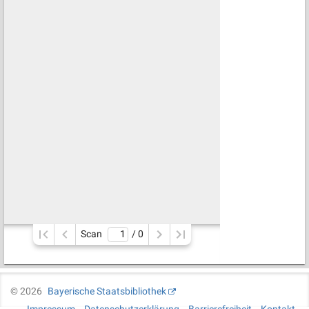
Scan
/ 
0
©
2026
Bayerische Staatsbibliothek
Impressum
Datenschutzerklärung
Barrierefreiheit
Kontakt