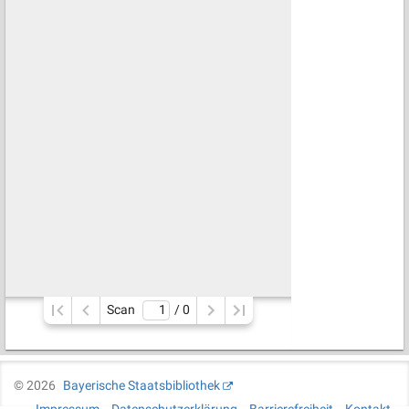
Scan
/ 
0
©
2026
Bayerische Staatsbibliothek
Impressum
Datenschutzerklärung
Barrierefreiheit
Kontakt