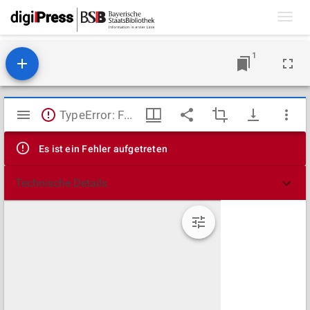
Toggl
navig
1
Mirador
TypeError: Failed to fetch
Viewer
Es ist ein Fehler aufgetreten
Technische Details