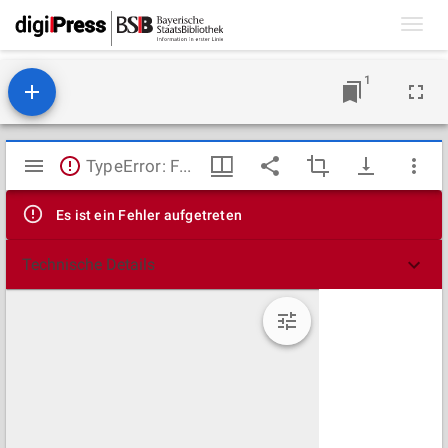
Toggl
navig
1
Mirador
TypeError: Failed to fetch
Viewer
Es ist ein Fehler aufgetreten
Technische Details