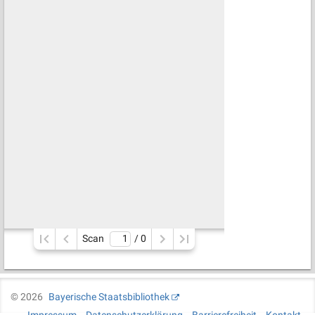
Scan
/ 
0
©
2026
Bayerische Staatsbibliothek
Impressum
Datenschutzerklärung
Barrierefreiheit
Kontakt