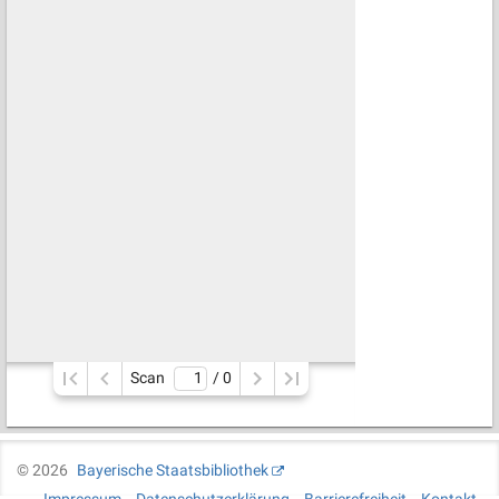
Scan
/ 
0
©
2026
Bayerische Staatsbibliothek
Impressum
Datenschutzerklärung
Barrierefreiheit
Kontakt