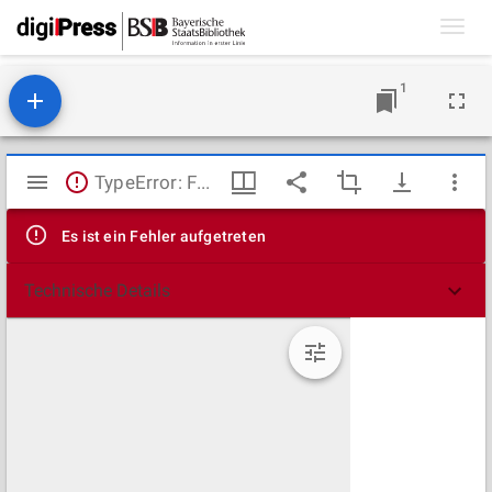
Toggl
navig
1
Mirador
TypeError: Failed to fetch
Viewer
Es ist ein Fehler aufgetreten
Technische Details