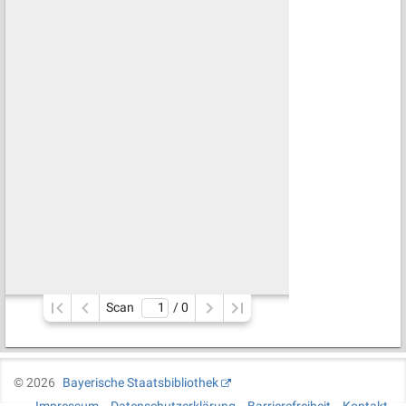
Scan
/ 
0
©
2026
Bayerische Staatsbibliothek
Impressum
Datenschutzerklärung
Barrierefreiheit
Kontakt