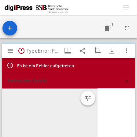
Toggl
navig
1
Mirador
TypeError: Failed to fetch
Viewer
Es ist ein Fehler aufgetreten
Technische Details