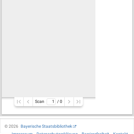
Scan
/ 
0
©
2026
Bayerische Staatsbibliothek
Impressum
Datenschutzerklärung
Barrierefreiheit
Kontakt