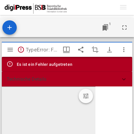
Toggl
navig
1
Mirador
TypeError: Failed to fetch
Viewer
Es ist ein Fehler aufgetreten
Technische Details