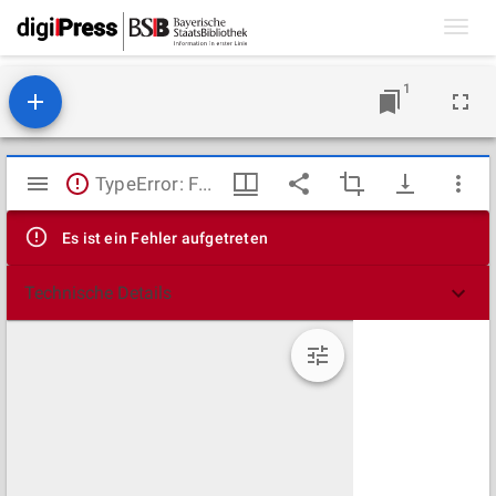
Toggl
navig
1
Mirador
TypeError: Failed to fetch
Viewer
Es ist ein Fehler aufgetreten
Technische Details