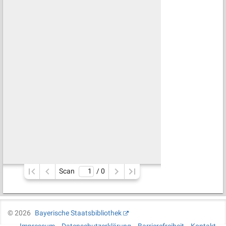
Scan
/ 
0
©
2026
Bayerische Staatsbibliothek
Impressum
Datenschutzerklärung
Barrierefreiheit
Kontakt