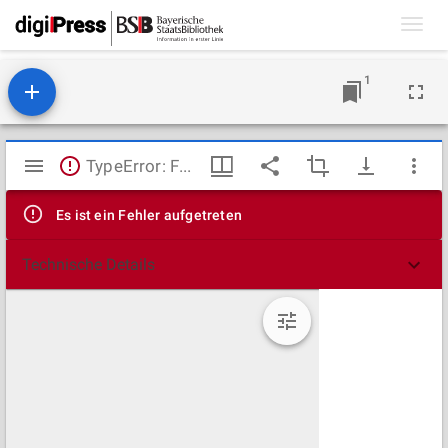
Toggl
navig
1
Mirador
TypeError: Failed to fetch
Viewer
Es ist ein Fehler aufgetreten
Technische Details