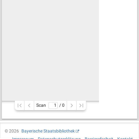
Scan
/ 
0
©
2026
Bayerische Staatsbibliothek
Impressum
Datenschutzerklärung
Barrierefreiheit
Kontakt