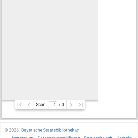
Scan
/ 
0
©
2026
Bayerische Staatsbibliothek
Impressum
Datenschutzerklärung
Barrierefreiheit
Kontakt