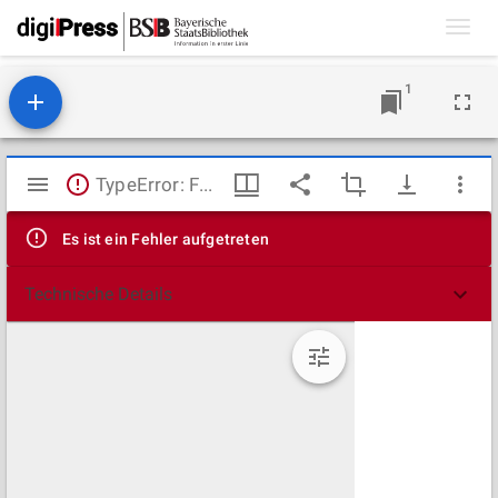
Toggl
navig
1
Mirador
TypeError: Failed to fetch
Viewer
Es ist ein Fehler aufgetreten
Technische Details