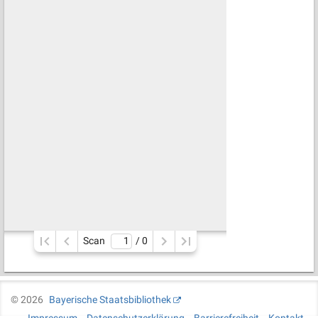
Scan
/ 
0
©
2026
Bayerische Staatsbibliothek
Impressum
Datenschutzerklärung
Barrierefreiheit
Kontakt