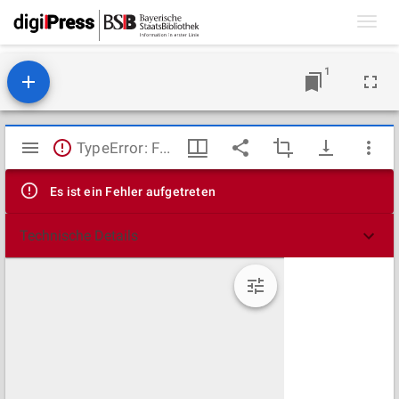
Toggl
navig
1
Mirador
TypeError: Failed to fetch
Viewer
Es ist ein Fehler aufgetreten
Technische Details