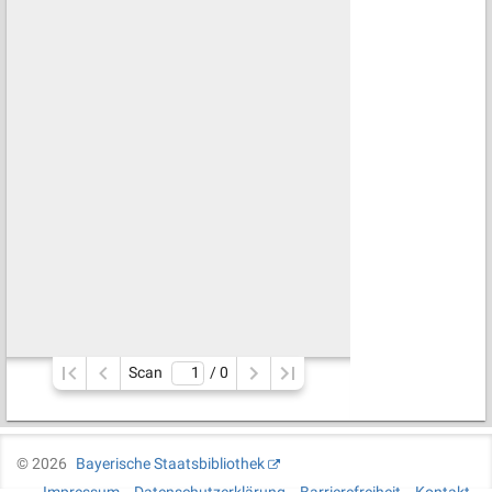
Scan
/ 
0
©
2026
Bayerische Staatsbibliothek
Impressum
Datenschutzerklärung
Barrierefreiheit
Kontakt