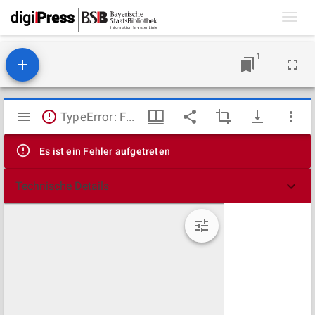
Toggl
navig
1
Mirador
TypeError: Failed to fetch
Viewer
Es ist ein Fehler aufgetreten
Technische Details