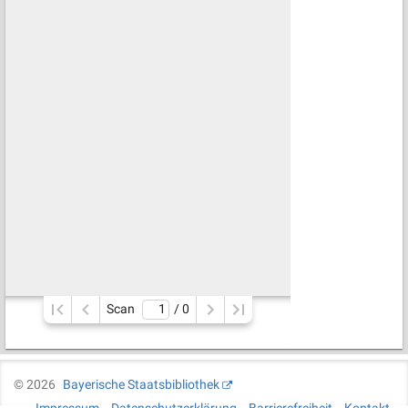
Scan
/ 
0
©
2026
Bayerische Staatsbibliothek
Impressum
Datenschutzerklärung
Barrierefreiheit
Kontakt