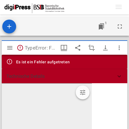
Toggl
navig
1
Mirador
TypeError: Failed to fetch
Viewer
Es ist ein Fehler aufgetreten
Technische Details