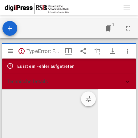
Toggl
navig
1
Mirador
TypeError: Failed to fetch
Viewer
Es ist ein Fehler aufgetreten
Technische Details