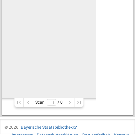
Scan
/ 
0
©
2026
Bayerische Staatsbibliothek
Impressum
Datenschutzerklärung
Barrierefreiheit
Kontakt