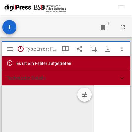
Toggl
navig
1
Mirador
TypeError: Failed to fetch
Viewer
Es ist ein Fehler aufgetreten
Technische Details