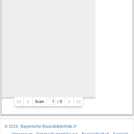
Scan
/ 
0
©
2026
Bayerische Staatsbibliothek
Impressum
Datenschutzerklärung
Barrierefreiheit
Kontakt