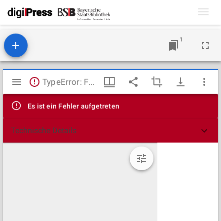
Toggl
navig
1
Mirador
TypeError: Failed to fetch
Viewer
Es ist ein Fehler aufgetreten
Technische Details