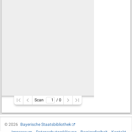
Scan
/ 
0
©
2026
Bayerische Staatsbibliothek
Impressum
Datenschutzerklärung
Barrierefreiheit
Kontakt