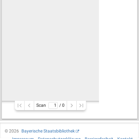
Scan
/ 
0
©
2026
Bayerische Staatsbibliothek
Impressum
Datenschutzerklärung
Barrierefreiheit
Kontakt