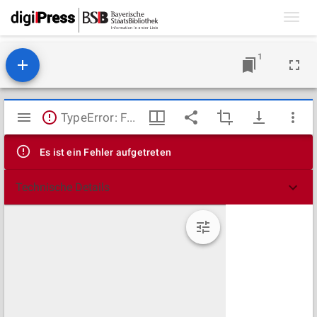
Toggl
navig
1
Mirador
TypeError: Failed to fetch
Viewer
Es ist ein Fehler aufgetreten
Technische Details