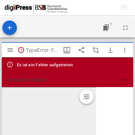
Toggl
navig
1
Mirador
TypeError: Failed to fetch
Viewer
Es ist ein Fehler aufgetreten
Technische Details