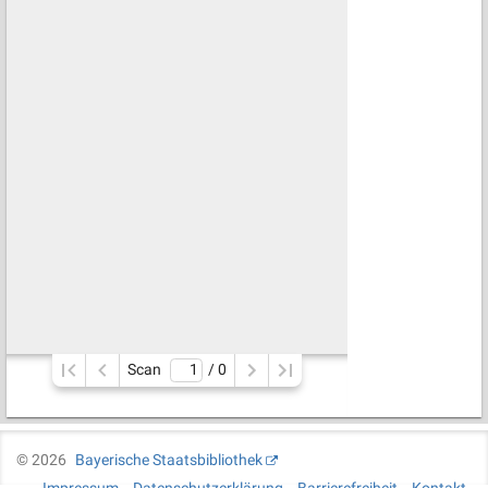
Scan
/ 
0
©
2026
Bayerische Staatsbibliothek
Impressum
Datenschutzerklärung
Barrierefreiheit
Kontakt